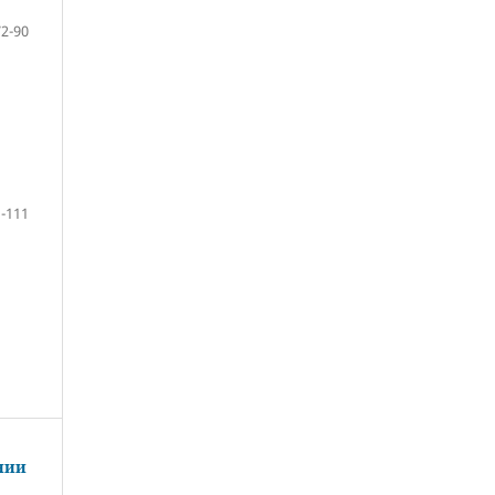
72-90
-111
нии