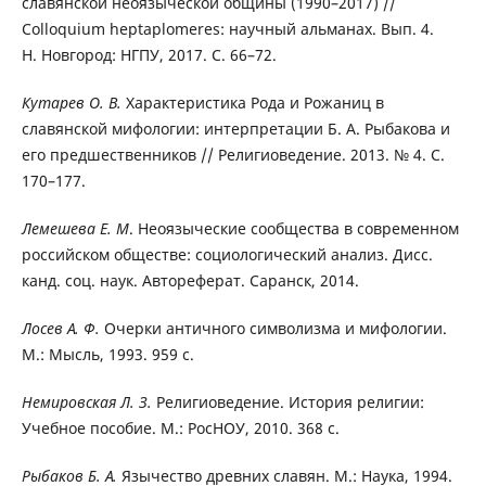
славянской неоязыческой общины (1990–2017) //
Colloquium heptaplomeres: научный альманах. Вып. 4.
Н. Новгород: НГПУ, 2017. С. 66–72.
Кутарев О. В.
Характеристика Рода и Рожаниц в
славянской мифологии: интерпретации Б. А. Рыбакова и
его предшественников // Религиоведение. 2013. № 4. С.
170–177.
Лемешева Е. М
. Неоязыческие сообщества в современном
российском обществе: социологический анализ. Дисс.
канд. соц. наук. Автореферат. Саранск, 2014.
Лосев А. Ф.
Очерки античного символизма и мифологии.
М.: Мысль, 1993. 959 с.
Немировская Л. З.
Религиоведение. История религии:
Учебное пособие. М.: РосНОУ, 2010. 368 с.
Рыбаков Б. А.
Язычество древних славян. М.: Наука, 1994.