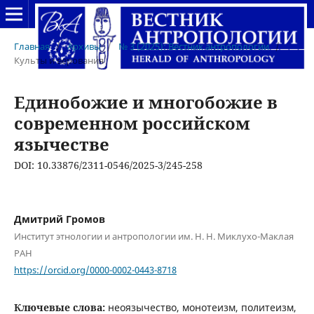
Главная
/
Архивы
/
№ 3 (2025): Вестник антропологии
/
Культы и верования
Единобожие и многобожие в
современном российском
язычестве
DOI: 10.33876/2311-0546/2025-3/245-258
Дмитрий Громов
Институт этнологии и антропологии им. Н. Н. Миклухо-Маклая
РАН
https://orcid.org/0000-0002-0443-8718
Ключевые слова:
неоязычество, монотеизм, политеизм,