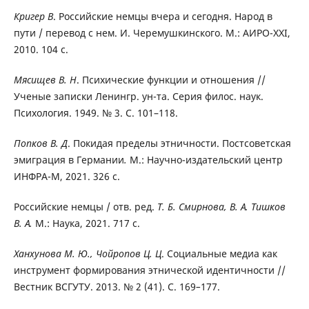
Кригер В
. Российские немцы вчера и сегодня. Народ в
пути / перевод с нем. И. Черемушкинского. М.: АИРО-XXI,
2010. 104 с.
Мясищев В. Н
. Психические функции и отношения //
Ученые записки Ленингр. ун-та. Серия филос. наук.
Психология. 1949. № 3. С. 101–118.
Попков В. Д
. Покидая пределы этничности. Постсоветская
эмиграция в Германии
.
М.: Научно-издательский центр
ИНФРА-М, 2021. 326 с.
Российские немцы / отв. ред.
Т. Б.
Смирнова, В. А. Тишков
В. А.
М.: Наука, 2021. 717 с.
Ханхунова М. Ю., Чойропов Ц. Ц
. Социальные медиа как
инструмент формирования этнической идентичности //
Вестник ВСГУТУ. 2013. № 2 (41). С. 169
–
177.