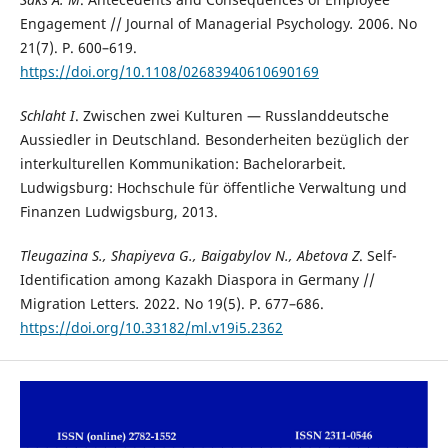
Engagement // Journal of Managerial
Psychology
.
2006.
No
21(7). P. 600–619.
https://doi.org/10.1108/02683940610690169
Schlaht I
. Zwischen zwei Kulturen — Russlanddeutsche
Aussiedler in Deutschland
.
Besonderheiten bezüglich der
interkulturellen Kommunikation: Bachelorarbeit.
Ludwigsburg: Hochschule für öffentliche Verwaltung und
Finanzen Ludwigsburg, 2013.
Tleugazina S., Shapiyeva G., Baigabylov N., Abetova Z
. Self-
Identification among Kazakh Diaspora in Germany //
Migration Letters
.
2022. No 19(5). P. 677–686.
https://doi.org/10.33182/ml.v19i5.2362