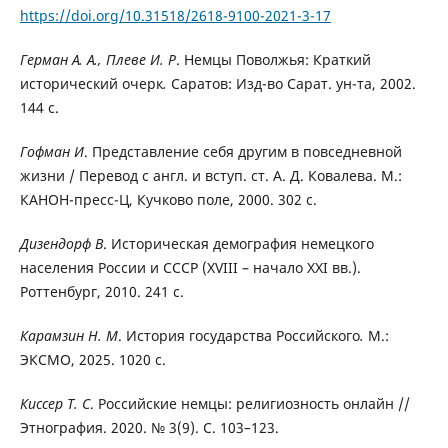
https://doi.org/10.31518/2618-9100-2021-3-17
Герман А. А., Плеве И. Р
. Немцы Поволжья: Краткий
исторический очерк
.
Саратов: Изд-во Сарат. ун-та, 2002.
144 с.
Гофман И
. Представление себя другим в повседневной
жизни / Перевод с англ. и вступ. ст. А. Д. Ковалева. М.:
КАНОН-пресс-Ц, Кучково поле, 2000. 302 с.
Дизендорф В
. Историческая демография немецкого
населения России и СССР (XVIII – начало XXI вв.).
Роттенбург, 2010. 241 с.
Карамзин Н. М
. История государства Российского
.
М.:
ЭКСМО, 2025. 1020 с.
Киссер Т. С
. Российские немцы: религиозность онлайн //
Этнография. 2020. № 3(9). С. 103
–
123.