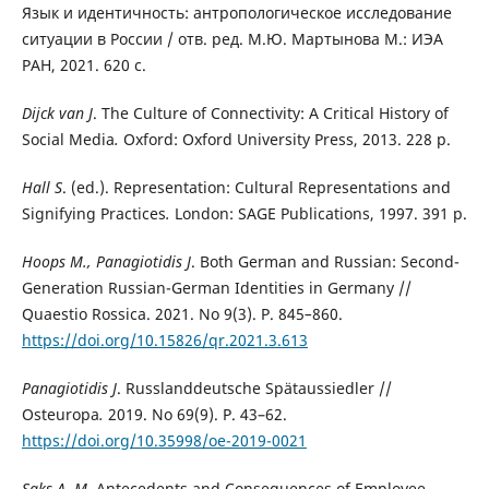
Язык
и идентичность: антропологическое исследование
ситуации в России / отв. ред. М.Ю. Мартынова М.: ИЭА
РАН, 2021. 620 с.
Dijck van J
. The Culture of Connectivity: A Critical History of
Social Media
.
Oxford: Oxford University Press, 2013. 228 p.
Hall S
. (ed.). Representation: Cultural Representations and
Signifying Practices
.
London: SAGE Publications, 1997. 391 p.
Hoops
М
., Panagiotidis J
. Both German and Russian: Second-
Generation Russian-German Identities in Germany //
Quaestio Rossica. 2021. No 9(3). P. 845
–
860.
https://doi.org/10.15826/qr.2021.3.613
Panagiotidis J
. Russlanddeutsche Spätaussiedler //
Osteuropa
.
2019. No 69(9). P. 43–62.
https://doi.org/10.35998/oe-2019-0021
Saks A. M
. Antecedents and Consequences of Employee