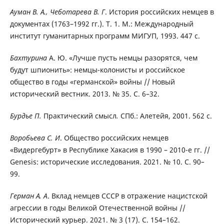
Ауман В. А., Чеботарева В. Г
. История российских немцев в
документах (1763–1992 гг.). Т. 1. М.: Международный
институт гуманитарных программ МИГУП, 1993. 447 с.
Бахтурина
А. Ю. «Лучше пусть немцы разорятся, чем
будут шпионить»: немцы-колонисты и российское
общество в годы «германской» войны // Новый
исторический вестник. 2013. № 35. С. 6–32.
Бурдье П.
Практический смысл
.
СПб.: Алетейя, 2001. 562 с.
Воробьева С. И
. Общество российских немцев
«Видергебурт» в Республике Хакасия в 1990 – 2010-е гг. //
Genesis: исторические исследования. 2021. № 10. С. 90
–
99.
Герман А. А
. Вклад немцев СССР в отражение нацистской
агрессии в годы Великой Отечественной войны //
Исторический курьер. 2021. № 3 (17). С. 154
–
162.