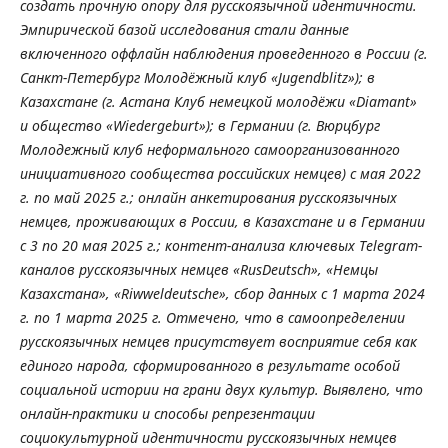
создать прочную опору для русскоязычной идентичности.
Эмпирической базой исследования стали данные
включенного оффлайн наблюдения проведенного в России (г.
Санкт-Петербург Молодёжный клуб «Jugendblitz»); в
Казахстане (г. Астана Клуб немецкой молодёжи «Diamant»
и общество «Wiedergeburt»); в Германии (г. Вюрцбург
Молодежный клуб неформального самоорганизованного
инициативного сообщества российских немцев) с мая 2022
г. по май 2025 г.; онлайн анкетирования русскоязычных
немцев, проживающих в России, в Казахстане и в Германии
с 3 по 20 мая 2025 г.; контент-анализа ключевых Telegram-
каналов русскоязычных немцев «RusDeutsch», «Немцы
Казахстана», «Riwweldeutsche», сбор данных с 1 марта 2024
г. по 1 марта 2025 г. Отмечено, что в самоопределении
русскоязычных немцев присутствует восприятие себя как
единого народа, сформированного в результате особой
социальной истории на грани двух культур. Выявлено, что
онлайн-практики и способы репрезентации
социокультурной идентичности русскоязычных немцев