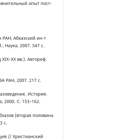
авнительный опыт пост-
А РАН; Абхазский ин-т
: Наука, 2007. 547 с.
XIX–XX вв.). Автореф.
А РАН, 2007. 217 с.
азоведение. История.
, 2000. С. 153–162.
бхазов (вторая половина
3 с.
цев // Христианский