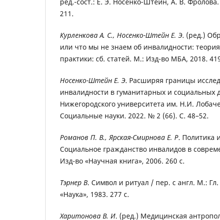
ред.-сост.: Е. Э. Носенко-Штейн, А. В. Фролова.
211.
Курленкова А. С., Носенко-Штейн Е. Э
. (ред.) О
или что мы не знаем об инвалидности: теория
практики: сб. статей. М.: Изд-во МБА, 2018. 419
Носенко-Штейн Е. Э
. Расширяя границы иссле
инвалидности в гуманитарных и социальных д
Нижегородского университета им. Н.И. Лобаче
Социальные науки. 2022. № 2 (66). С. 48–52.
Романов П. В., Ярская-Смирнова Е. Р
. Политика 
Социальное гражданство инвалидов в совреме
Изд-во «Научная книга», 2006. 260 с.
Тэрнер В
. Символ и ритуал / пер. с англ. М.: Гл.
«Наука», 1983. 277 с.
Харитонова В. И
. (ред.) Медицинская антропо