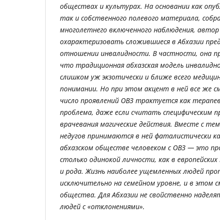
обществах и культурах. На основании как опу
так и собственного полевого материала, собр
многолетнего включенного наблюдения, авто
охарактеризовать сложившиеся в Абхазии пре
отношении инвалидности. В частности, она п
что традиционная абхазская модель инвалидн
слишком уж экзотически и ближе всего медицин
понимании. Но при этом акцент в ней все же 
число проявлений ОВЗ трактуется как терапев
проблема, даже если считать специфическим п
врачевания магические действия. Вместе с те
недугов принимаются в ней фаталистически ка
абхазском обществе человеком с ОВЗ
—
это про
столько одинокой личности, как в европейских 
и рода. Жизнь наиболее ущемленных людей про
исключительно на семейном уровне, и в этом с
общества. Для Абхазии не свойственно надел
людей с «отклонениями».