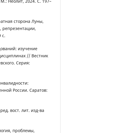
 М.: Неолит, 2024. С. 197–
братная сторона Луны,
, репрезентации,
 с.
дований: изучение
исциплинах // Вестник
вского. Серия:
инвалидности:
нной России. Саратов:
 ред. вост. лит. изд-ва
логия, проблемы,