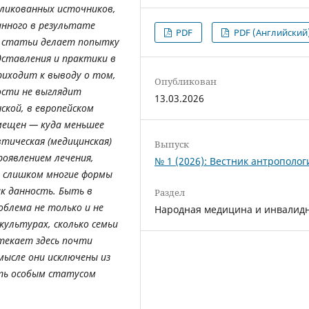
бликованных источников,
анного в результате
PDF
PDF (Английский
р статьи делает попытку
дставления и практики в
риходит к выводу о том,
Опубликован
ости не выглядит
13.03.2026
ской, в европейском
смещен
—
куда меньшее
тическая (медицинская)
Выпуск
роявлением лечения,
№ 1 (2026): Вестник антрополог
м слишком многие формы
к данность. Быть в
Раздел
блема не только и не
Народная медицина и инвалид
культурах, сколько семьи
текает здесь почти
мысле они исключены из
ять особым статусом