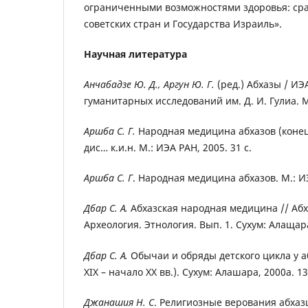
ограниченными возможностями здоровья: ср
советских стран и Государства Израиль».
Научная литература
Анчабадзе
Ю. Д., Аргун Ю. Г.
(ред.) Абхазы / ИЭ
гуманитарных исследований им. Д. И. Гулиа. М.
Аршба С. Г.
Народная медицина абхазов (конец 
дис… к.и.н. М.: ИЭА РАН,
2005. 31 с.
Аршба С. Г
. Народная медицина абхазов. М.: ИЭ
Дбар С. А.
Абхазская народная медицина // Абх
Археология. Этнология. Вып. 1. Сухум: Алащара
Дбар С. А.
Обычаи и обряды детского цикла у а
ХIХ – начало XX вв.). Сухум: Алашара, 2000а. 13
Джанашия Н. С
. Религиозные верования абхаз