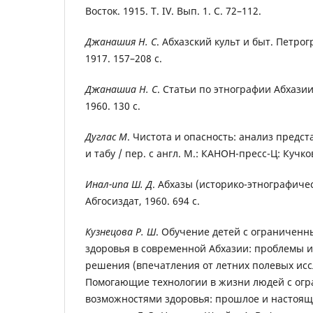
Восток. 1915. Т. IV. Вып. 1. С. 72–112.
Джанашия Н. С
. Абхазский культ и быт. Петрог
1917. 157–208 с.
Джанашиа Н. С
. Статьи по этнографии Абхазии
1960. 130 с.
Дуглас М
. Чистота и опасность: анализ предс
и табу / пер. с англ. М.: КАНОН-пресс-Ц: Кучков
Инал-ипа Ш. Д
. Абхазы (историко-этнографичес
Абгосиздат, 1960. 694 с.
Кузнецова Р. Ш
. Обучение детей с ограничен
здоровья в современной Абхазии: проблемы и
решения (впечатления от летних полевых исс
Помогающие технологии в жизни людей с ог
возможностями здоровья: прошлое и настоящее