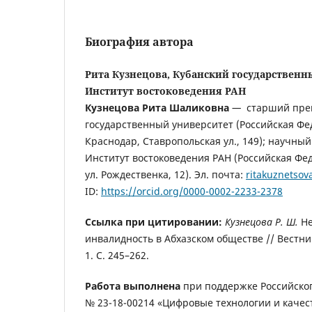
Биография автора
Рита Кузнецова, Кубанский государственн
Институт востоковедения РАН
Кузнецова Рита Шаликовна
—
старший преп
государственный университет (Российская Фе
Краснодар, Ставропольская ул., 149); научны
Институт востоковедения РАН (Российская Фе
ул. Рождественка, 12). Эл. почта:
ritakuznetso
ID:
https://orcid.org/0000-0002-2233-2378
Ссылка при цитировании:
Кузнецова Р. Ш.
Не
инвалидность в Абхазском обществе // Вестни
1. С. 245–262.
Работа выполнена
при поддержке Российског
№ 23-18-00214 «Цифровые технологии и качес