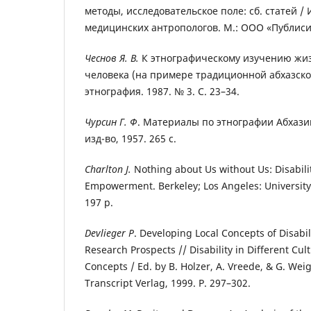
методы, исследовательское поле: сб. статей /
медицинских антропологов. М.: ООО «Публисити
Чеснов Я. В.
К этнографическому изучению жи
человека (на примере традиционной абхазской
этнография. 1987. № 3. С. 23–34.
Чурсин Г. Ф
. Материалы по этнографии Абхазии
изд-во, 1957. 265 с.
Charlton J.
Nothing about Us without Us: Disabil
Empowerment. Berkeley; Los Angeles: University 
197 p.
Devlieger P
. Developing Local Concepts of Disabil
Research Prospects // Disability in Different Cul
Concepts / Ed. by B. Holzer, A. Vreede, & G. Weig
Transcript Verlag, 1999. P. 297–302.