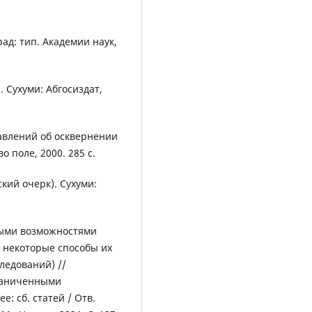
рад: тип. Академии наук,
. Сухуми: Абгосиздат,
тавлений об осквернении
о поле, 2000. 285 с.
кий очерк). Сухуми:
ными возможностями
 некоторые способы их
ледований) //
раниченными
: сб. статей / Отв.