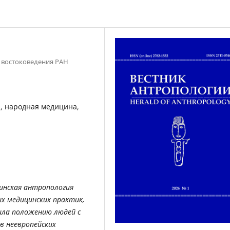
т востоковедения РАН
, народная медицина,
инская антропология
ых медицинских практик,
ила положению людей с
в неевропейских