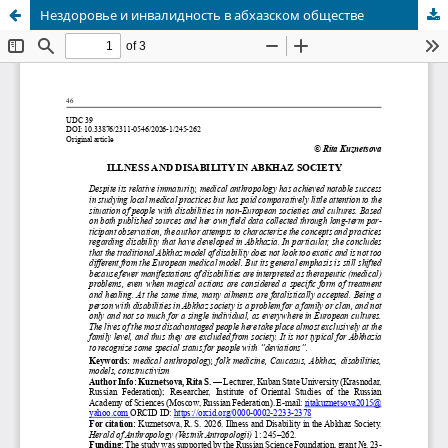
Нездоровье и инвалидность в абхазском обществе