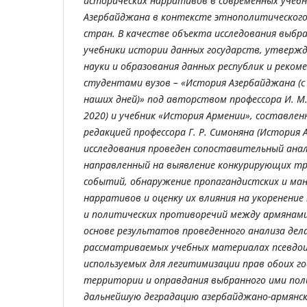
исторических нарративов в современных учебн
Азербайджана в контексте этнополитического
стран. В качестве объекта исследования выбр
учебники истории данных государств, утвер
науки и образования данных республик и реком
студентами вузов – «История Азербайджана (с
наших дней)» под авторством профессора И. М
2020) и учебник «История Армении», составле
редакцией профессора Г. Р. Симоняна (История А
исследования проведен сопоставительный ана
направленный на выявление конкурирующих т
событий, обнаружение пропагандистских и ма
нарративов и оценку их влияния на укоренение
и политических противоречий между армянами
основе результатов проведенного анализа дел
рассматриваемых учебных материалах псевдо
используемых для легитимизации прав обоих г
территории и оправдания выбранного ими поли
дальнейшую деградацию азербайджано-армянс