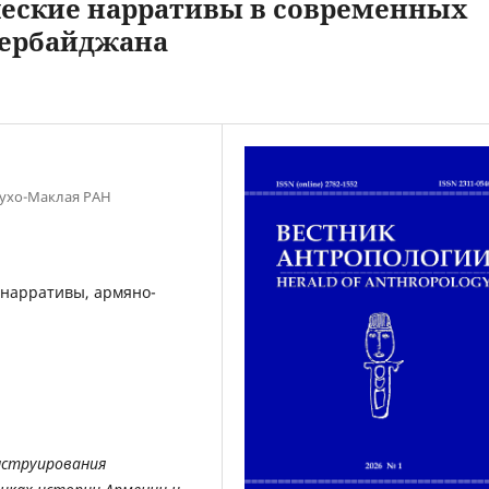
еские нарративы в современных
зербайджана
лухо-Маклая РАН
 нарративы, армяно-
нструирования