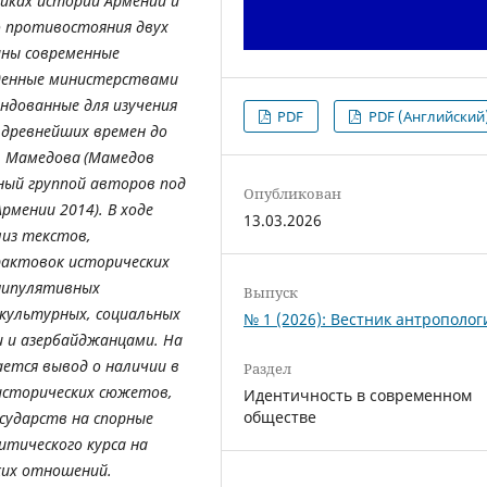
иках истории Армении и
 противостояния двух
аны современные
жденные министерствами
ендованные для изучения
PDF
PDF (Английский
 древнейших времен до
. Мамедова
(Мамедов
нный группой авторов под
Опубликован
рмении 2014). В ходе
13.03.2026
лиз текстов,
рактовок исторических
нипулятивных
Выпуск
 культурных, социальных
№ 1 (2026): Вестник антрополог
 и азербайджанцами.
На
ается вывод о наличии в
Раздел
исторических сюжетов,
Идентичность в современном
обществе
осударств на спорные
тического курса на
ких отношений.