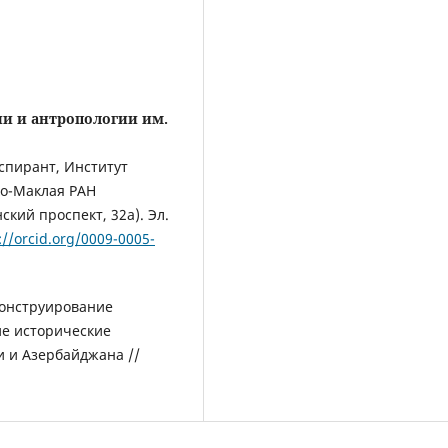
ии и антропологии им.
спирант, Институт
хо-Маклая РАН
кий проспект, 32а). Эл.
://orcid.org/0009-0005-
онструирование
е исторические
 и Азербайджана //