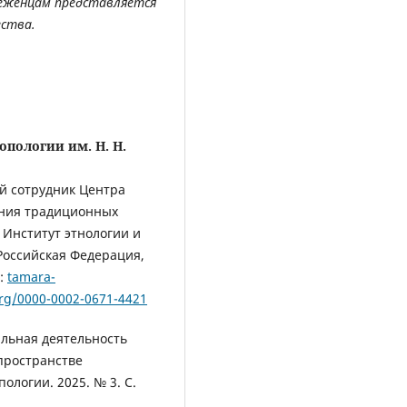
беженцам представляется
ества.
опологии им. Н. Н.
ый сотрудник Центра
ения традиционных
 Институт этнологии и
Российская Федерация,
а:
tamara-
org/0000-0002-0671-4421
альная деятельность
пространстве
ологии. 2025. № 3. С.