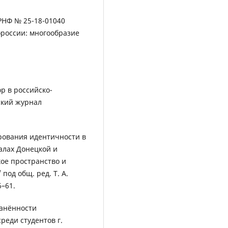
РНФ № 25-18-01040
россии: многообразие
р в российско-
ский журнал
рования идентичности в
алах Донецкой и
кое пространство и
под общ. ред. Т. А.
–61.
анённости
реди студентов г.