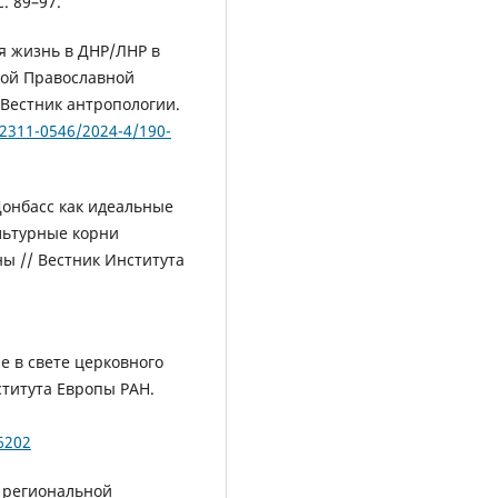
. 89–97.
я жизнь в ДНР/ЛНР в
кой Православной
 Вестник антропологии.
/2311-0546/2024-4/190-
онбасс как идеальные
льтурные корни
ы // Вестник Института
е в свете церковного
ститута Европы РАН.
6202
 региональной