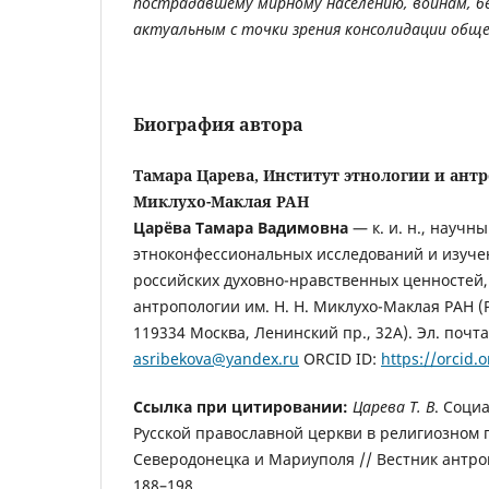
пострадавшему мирному населению, воинам, 
актуальным с точки зрения консолидации общ
Биография автора
Тамара Царева, Институт этнологии и антр
Миклухо-Маклая РАН
Царёва Тамара Вадимовна
— к. и. н., научн
этноконфессиональных исследований и изуч
российских духовно-нравственных ценностей,
антропологии им. Н. Н. Миклухо-Маклая РАН (
119334 Москва, Ленинский пр., 32А). Эл. почт
asribekova@yandex.ru
ORCID ID:
https://orcid.
Ссылка при цитировании:
Царева Т. В
. Соци
Русской православной церкви в религиозном 
Северодонецка и Мариуполя // Вестник антроп
188–198.