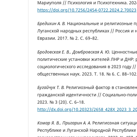
Мариуполя // Психология и Психотехника. 2024.
https://doi.org/10.7256/2454-0722.2024.2.70023
Бредихин А. В.
Национальные и религиозные п
Луганской народных республиках // Россия и 
Евразии. 2017. № 2. С. 69–82.
Бродовская Е. В., Домбровская А. Ю.
Ценностные
политические установки жителей ЛНР и ДНР: 
социологического исследования в 2023 году /
общественных наук. 2023. Т. 18. № 6. С. 88–102
Бугайчук Т. В.
Религиозный фактор в становле
гражданской идентичности // Социально-пол
2023. № 3 (20). С. 6–18.
http://dx.doi.org/10.20323/2658_428X_2023_3_2
Комар Я. В., Пригарин А. А.
Религиозная ситуац
Республике и Луганской Народной Республике 