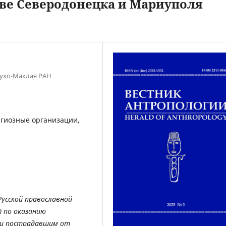
ве Северодонецка и Мариуполя
лухо-Маклая РАН
игиозные организации,
усской православной
) по оказанию
ощи пострадавшим от