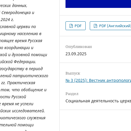
еских данных,
 Северодонецка и
2024 г.
PDF
PDF (Английский
славной церкви по
мирному населению в
тоящее время Русская
Опубликован
по координации и
23.09.2025
ской и духовной помощи
йской Федерации.
государству в период
Выпуск
влений патриотического
№ 3 (2025): Вестник антрополог
 гг. Практическая
 том, что обобщение и
Раздел
ости Русской
Социальная деятельность церк
 время не успели
йских исследователей.
риотического служения
ительной помощи