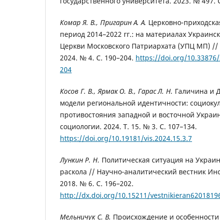
государственного университета. 2023. № 497. С
Комар Я. В., Пригарин А. А.
Церковно-приходска
период 2014–2022 гг.: на материалах Украинс
Церкви Московского Патриархата (УПЦ МП) //
2024. № 4. С. 190–204.
https://doi.org/10.33876
204
Косов Г. В., Ярмак О. В., Гарас Л. Н.
Галичина и Д
модели региональной идентичности: социоку
противостояния западной и восточной Украин
социологии. 2024. Т. 15. № 3. С. 107–134.
https://doi.org/10.19181/vis.2024.15.3.7
Лункин Р. Н.
Политическая ситуация на Украин
раскола // Научно-аналитический вестник Ин
2018. № 6. С. 196–202.
http://dx.doi.org/10.15211/vestnikieran6201819
Мельничук С. В.
Происхождение и особенности