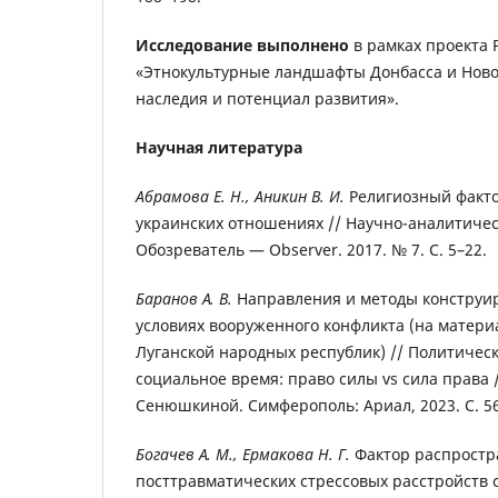
Исследование выполнено
в рамках проекта 
«Этнокультурные ландшафты Донбасса и Ново
наследия и потенциал развития».
Научная литература
Абрамова Е. Н., Аникин В. И.
Религиозный факто
украинских отношениях // Научно-аналитиче
Обозреватель — Observer. 2017. № 7. С. 5–22.
Баранов А. В.
Направления и методы конструи
условиях вооруженного конфликта (на матери
Луганской народных республик) // Политичес
социальное время: право силы vs сила права / 
Сенюшкиной. Симферополь: Ариал, 2023. С. 56
Богачев А. М., Ермакова Н. Г.
Фактор распростр
посттравматических стрессовых расстройств с