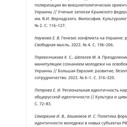
поляризации во внешнеполитических ориент
Украины // Ученые записки Крымского федер
им. В.И. Вернадского. Философия. Культуролог
№ 2. С. 116–127.
Наумова Е. В.
Генезис конфликта на Украине: 
Свободная мысль. 2023. № 4. С. 196–206.
Перевозчикова К. С., Шепелев М. А.
Преодоление
манипуляции сознанием молодежи на освобо
Украины // Большая Евразия: развитие, безоп
сотрудничество. 2023. № 6–1. С. 316–320.
Петрова Е. И.
Региональная идентичность нар
общерусской идентичности // Культура и циви
С. 72–83.
Самаркина И. В., Башмаков И. С
. Политика фор
идентичности молодежи в новых субъектах РФ: