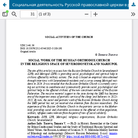
Социальная деятельность Русской православной церкви в религиозном пространстве Северодонецка и Мариуполя