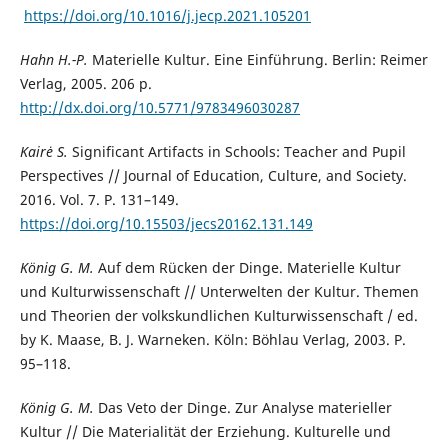
https://doi.org/10.1016/j.jecp.2021.105201
Hahn H.-P.
Materielle Kultur. Eine Einführung. Berlin: Reimer
Verlag, 2005. 206 p.
http://dx.doi.org/10.5771/9783496030287
Kairė S.
Significant Artifacts in Schools: Teacher and Pupil
Perspectives // Journal of Education, Culture, and Society.
2016. Vol. 7. P. 131–149.
https://doi.org/10.15503/jecs20162.131.149
König G. M.
Auf dem Rücken der Dinge. Materielle Kultur
und Kulturwissenschaft // Unterwelten der Kultur. Themen
und Theorien der volkskundlichen Kulturwissenschaft / ed.
by K. Maase, B. J. Warneken. Köln: Böhlau Verlag, 2003. P.
95–118.
König G. M.
Das Veto der Dinge. Zur Analyse materieller
Kultur // Die Materialität der Erziehung. Kulturelle und