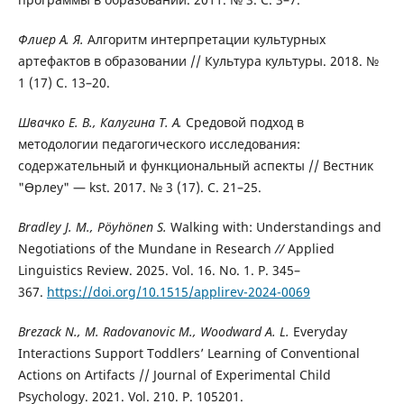
Флиер А. Я.
Алгоритм интерпретации культурных
артефактов в образовании // Культура культуры. 2018. №
1 (17) С. 13–20.
Швачко Е. В., Калугина Т. А.
Средовой подход в
методологии педагогического исследования:
содержательный и функциональный аспекты // Вестник
"Өрлеу" — kst. 2017. № 3 (17). С. 21–25.
Bradley J. M., Pöyhönen S.
Walking with: Understandings and
Negotiations of the Mundane in Research
//
Applied
Linguistics Review. 2025. Vol. 16. No. 1. P. 345–
367.
https://doi.org/10.1515/applirev-2024-0069
Brezack N., M. Radovanovic M., Woodward A. L.
Everyday
Interactions Support Toddlers’ Learning of Conventional
Actions on Artifacts // Journal of Experimental Child
Psychology. 2021. Vol. 210. P. 105201.