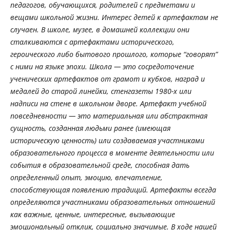
педагогов, обучающихся, родителей с предметами и
вещами школьной жизни. Интерес детей к артефактам не
случаен. В школе, музее, в домашней коллекции они
сталкиваются с артефактами исторического,
героического либо бытового прошлого, которые “говорят”
с ними на языке эпохи. Школа
—
это сосредоточение
ученических артефактов от грамот и кубков, наград и
медалей до старой линейки, стенгазеты 1980-х или
надписи на стене в школьном дворе. Артефакт учебной
повседневности
—
это материальная или абстрактная
сущность, созданная людьми ранее (имеющая
историческую ценность) или создаваемая участниками
образовательного процесса в моменте деятельности или
события в образовательной среде, способная дать
определенный опыт, эмоцию, впечатление,
способствующая появлению традиций. Артефакты всегда
определяются участниками образовательных отношений
как важные, ценные, интересные, вызывающие
эмоциональный отклик, социально значимые. В ходе нашей