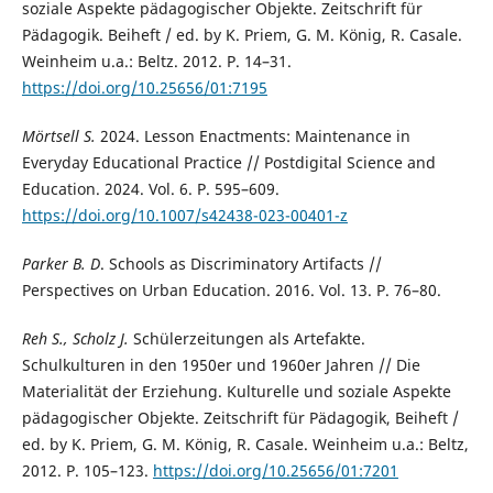
soziale Aspekte pädagogischer Objekte. Zeitschrift für
Pädagogik. Beiheft / ed. by K. Priem, G. M. König, R. Casale.
Weinheim u.a.: Beltz. 2012. P. 14–31.
https://doi.org/10.25656/01:7195
Mörtsell S.
2024. Lesson Enactments: Maintenance in
Everyday Educational Practice //
Postdigital Science and
Education. 2024. Vol. 6. P. 595–609.
https://doi.org/10.1007/s42438-023-00401-z
Parker B. D
. Schools as Discriminatory Artifacts //
Perspectives on Urban Education. 2016. Vol. 13. P. 76–80.
Reh S., Scholz J.
Schülerzeitungen als Artefakte.
Schulkulturen in den 1950er und 1960er Jahren // Die
Materialität der Erziehung. Kulturelle und soziale Aspekte
pädagogischer Objekte. Zeitschrift für Pädagogik, Beiheft /
ed. by K. Priem, G. M. König, R. Casale. Weinheim u.a.: Beltz,
2012. P. 105–123.
https://doi.org/10.25656/01:7201