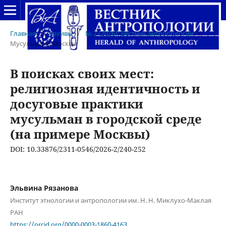
Главная
/
Архивы
/
№ 2 (2026): Вестник антропологии
/
Мусульмане Москвы
В поисках своих мест:
религиозная идентичность и
досуговые практики
мусульман в городской среде
(на примере Москвы)
DOI: 10.33876/2311-0546/2026-2/240-252
Эльвина Рязанова
Институт этнологии и антропологии им. Н. Н. Миклухо-Маклая
РАН
https://orcid.org/0000-0003-1860-4163