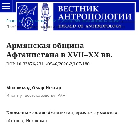
Главная
/
Архивы
/
№ 2 (2026): Вестник антропологии
/
Проблемы интеграции и кросскультурного взаимодействия
Армянская община
Афганистана в XVII–XX вв.
DOI: 10.33876/2311-0546/2026-2/167-180
Мохаммад Омар Нессар
Институт востоковедения РАН
Ключевые слова:
Афганистан, армяне, армянская
община, Исхак-хан