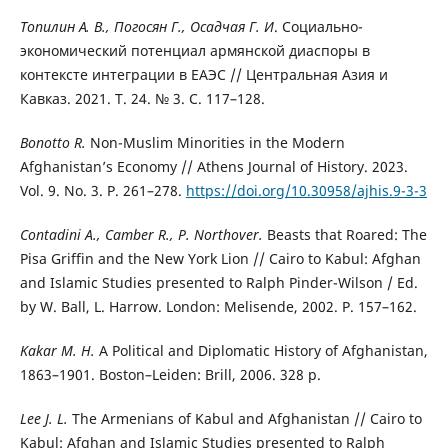
Топилин А. В., Погосян Г., Осадчая Г. И
. Социально-
экономический потенциал армянской диаспоры в
контексте интеграции в ЕАЭС // Центральная Азия и
Кавказ. 2021. Т. 24. № 3. С. 117–128.
Bonotto R.
Non-Muslim Minorities in the Modern
Afghanistan’s Economy // Athens Journal of History. 2023.
Vol. 9. No. 3. P. 261–278.
https://doi.org/10.30958/ajhis.9-3-3
Contadini A., Camber R.,
P. Northover.
Beasts that Roared: The
Pisa Griffin and the New York Lion // Cairo to Kabul: Afghan
and Islamic Studies presented to Ralph Pinder-Wilson / Ed.
by W. Ball, L. Harrow. London: Melisende, 2002. P. 157–162.
Kakar M. H.
A Political and Diplomatic History of Afghanistan,
1863–1901. Boston–Leiden: Brill, 2006. 328 p.
Lee J. L.
The Armenians of Kabul and Afghanistan // Cairo to
Kabul: Afghan and Islamic Studies presented to Ralph