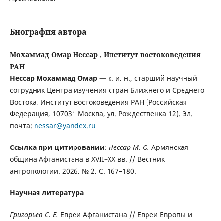
Биография автора
Мохаммад Омар Нессар , Институт востоковедения
РАН
Нессар Мохаммад Омар
— к. и. н., старший научный
сотрудник Центра изучения стран Ближнего и Среднего
Востока, Институт востоковедения РАН (Российская
Федерация, 107031 Москва, ул. Рождественка 12). Эл.
почта:
nessar@yandex.ru
Ссылка при цитировании
:
Нессар М. О.
Армянская
община Афганистана в XVII–XX вв. // Вестник
антропологии. 2026. № 2. С. 167
–
180.
Научная литература
Григорьев С. Е.
Евреи Афганистана // Евреи Европы и