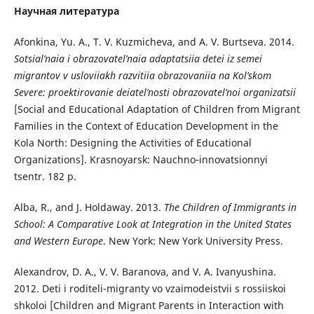
Научная литература
Afonkina, Yu. A., T. V. Kuzmicheva, and A. V. Burtseva. 2014.
Sotsial’naia i obrazovatel’naia adaptatsiia detei iz semei
migrantov v usloviiakh razvitiia obrazovaniia na Kol’skom
Severe: proektirovanie deiatel’nosti obrazovatel’noi organizatsii
[Social and Educational Adaptation of Children from Migrant
Families in the Context of Education Development in the
Kola North: Designing the Activities of Educational
Organizations]. Krasnoyarsk: Nauchno‑innovatsionnyi
tsentr. 182 p.
Alba, R., and J. Holdaway. 2013.
The Children of Immigrants in
School: A Comparative Look at Integration in the United States
and Western Europe
. New York: New York University Press.
Alexandrov, D. A., V. V. Baranova, and V. A. Ivanyushina.
2012. Deti i roditeli-migranty vo vzaimodeistvii s rossiiskoi
shkoloi [Children and Migrant Parents in Interaction with