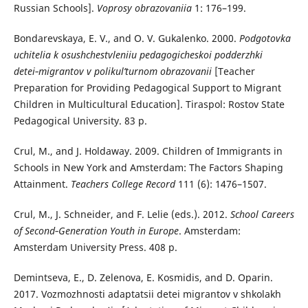
Russian Schools].
Voprosy obrazovaniia
1: 176–199.
Bondarevskaya, E. V., and O. V. Gukalenko. 2000.
Podgotovka
uchitelia k osushchestvleniiu pedagogicheskoi podderzhki
detei‑migrantov v polikul’turnom obrazovanii
[Teacher
Preparation for Providing Pedagogical Support to Migrant
Children in Multicultural Education]. Tiraspol: Rostov State
Pedagogical University. 83 p.
Crul, M., and J. Holdaway. 2009. Children of Immigrants in
Schools in New York and Amsterdam: The Factors Shaping
Attainment.
Teachers College Record
111 (6): 1476–1507.
Crul, M., J. Schneider, and F. Lelie (eds.). 2012.
School Careers
of Second‑Generation Youth in Europe
. Amsterdam:
Amsterdam University Press. 408 p.
Demintseva, E., D. Zelenova, E. Kosmidis, and D. Oparin.
2017. Vozmozhnosti adaptatsii detei migrantov v shkolakh