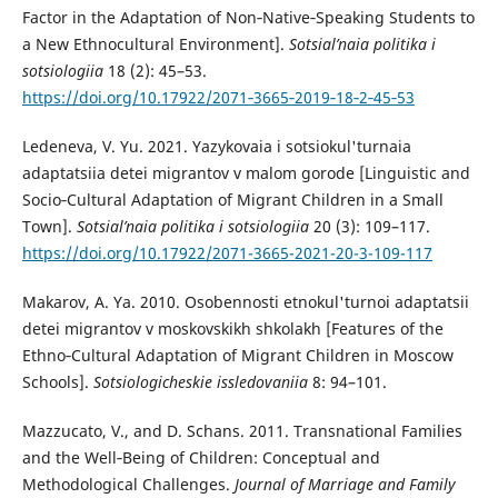
Factor in the Adaptation of Non‑Native‑Speaking Students to
a New Ethnocultural Environment].
Sotsial’naia politika i
sotsiologiia
18 (2): 45–53.
https://doi.org/10.17922/2071‑3665‑2019‑18‑2‑45‑53
Ledeneva, V. Yu. 2021. Yazykovaia i sotsiokul'turnaia
adaptatsiia detei migrantov v malom gorode [Linguistic and
Socio‑Cultural Adaptation of Migrant Children in a Small
Town].
Sotsial’naia politika i sotsiologiia
20 (3): 109–117.
https://doi.org/10.17922/2071-3665-2021-20-3-109-117
Makarov, A. Ya. 2010. Osobennosti etnokul'turnoi adaptatsii
detei migrantov v moskovskikh shkolakh [Features of the
Ethno‑Cultural Adaptation of Migrant Children in Moscow
Schools].
Sotsiologicheskie issledovaniia
8: 94–101.
Mazzucato, V., and D. Schans. 2011. Transnational Families
and the Well‑Being of Children: Conceptual and
Methodological Challenges.
Journal of Marriage and Family