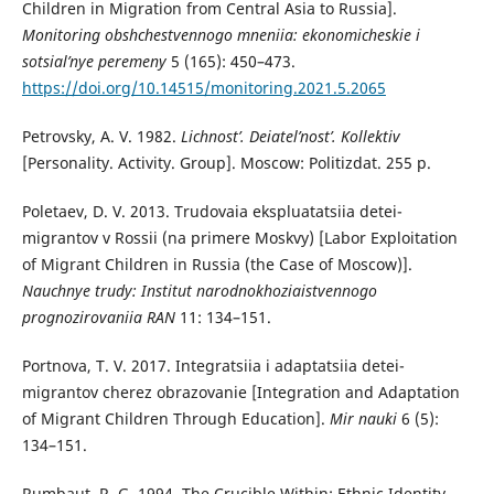
Children in Migration from Central Asia to Russia].
Monitoring obshchestvennogo mneniia: ekonomicheskie i
sotsial’nye peremeny
5 (165): 450–473.
https://doi.org/10.14515/monitoring.2021.5.2065
Petrovsky, A. V. 1982.
Lichnost’. Deiatel’nost’. Kollektiv
[Personality. Activity. Group]. Moscow: Politizdat. 255 p.
Poletaev, D. V. 2013. Trudovaia ekspluatatsiia detei-
migrantov v Rossii (na primere Moskvy) [Labor Exploitation
of Migrant Children in Russia (the Case of Moscow)].
Nauchnye trudy: Institut narodnokhoziaistvennogo
prognozirovaniia RAN
11: 134­–151.
Portnova, T. V. 2017. Integratsiia i adaptatsiia detei-
migrantov cherez obrazovanie [Integration and Adaptation
of Migrant Children Through Education].
Mir nauki
6 (5):
134–151.
Rumbaut, R. G. 1994. The Crucible Within: Ethnic Identity,