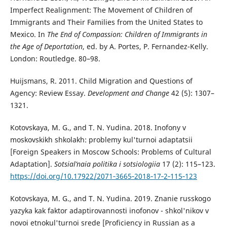
Imperfect Realignment: The Movement of Children of
Immigrants and Their Families from the United States to
Mexico. In
The End of Compassion: Children of Immigrants in
the Age of Deportation
, ed. by A. Portes, P. Fernandez-Kelly.
London: Routledge. 80–98.
Huijsmans, R. 2011. Child Migration and Questions of
Agency: Review Essay.
Development and Change
42 (5): 1307–
1321.
Kotovskaya, M. G., and T. N. Yudina. 2018. Inofony v
moskovskikh shkolakh: problemy kul'turnoi adaptatsii
[Foreign Speakers in Moscow Schools: Problems of Cultural
Adaptation].
Sotsial’naia politika i sotsiologiia
17 (2): 115–123.
https://doi.org/10.17922/2071‑3665‑2018‑17‑2‑115‑123
Kotovskaya, M. G., and T. N. Yudina. 2019. Znanie russkogo
yazyka kak faktor adaptirovannosti inofonov - shkol'nikov v
novoi etnokul'turnoi srede [Proficiency in Russian as a