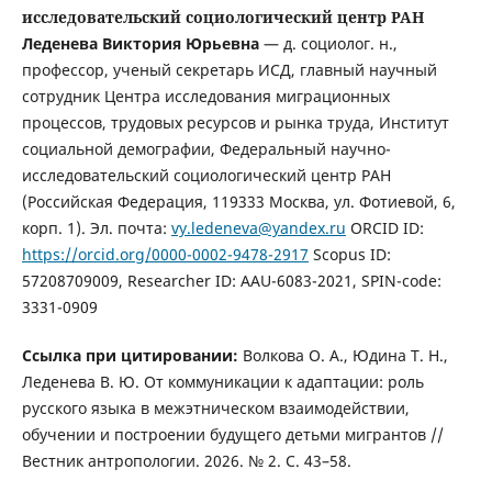
исследовательский социологический центр РАН
Леденева Виктория Юрьевна
— д. социолог. н.,
профессор, ученый секретарь ИСД, главный научный
сотрудник Центра исследования миграционных
процессов, трудовых ресурсов и рынка труда, Институт
социальной демографии, Федеральный научно-
исследовательский социологический центр РАН
(Российская Федерация, 119333 Москва, ул. Фотиевой, 6,
корп. 1). Эл. почта:
vy.ledeneva@yandex.ru
ORCID ID:
https://orcid.org/0000-0002-9478-2917
Scopus ID:
57208709009, Researcher ID: AAU-6083-2021, SPIN-code:
3331-0909
Ссылка при цитировании:
Волкова О. А., Юдина Т. Н.,
Леденева В. Ю. От коммуникации к адаптации: роль
русского языка в межэтническом взаимодействии,
обучении и построении будущего детьми мигрантов //
Вестник антропологии. 2026. № 2. С. 43–58.