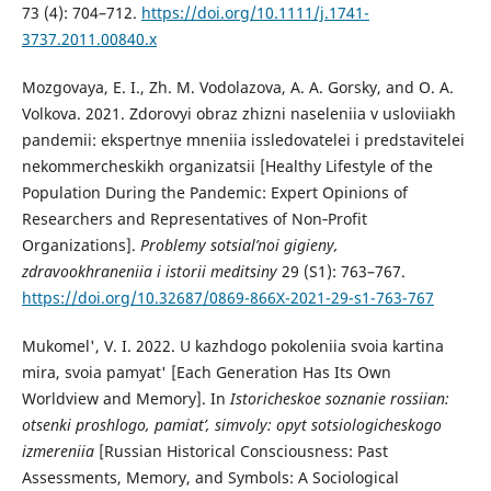
73 (4): 704–712.
https://doi.org/10.1111/j.1741-
3737.2011.00840.x
Mozgovaya, E. I., Zh. M. Vodolazova, A. A. Gorsky, and O. A.
Volkova. 2021. Zdorovyi obraz zhizni naseleniia v usloviiakh
pandemii: ekspertnye mneniia issledovatelei i predstavitelei
nekommercheskikh organizatsii [Healthy Lifestyle of the
Population During the Pandemic: Expert Opinions of
Researchers and Representatives of Non‑Profit
Organizations].
Problemy sotsial’noi gigieny,
zdravookhraneniia i istorii meditsiny
29 (S1): 763–767.
https://doi.org/10.32687/0869-866X-2021-29-s1-763-767
Mukomel', V. I. 2022. U kazhdogo pokoleniia svoia kartina
mira, svoia pamyat' [Each Generation Has Its Own
Worldview and Memory]. In
Istoricheskoe soznanie rossiian:
otsenki proshlogo, pamiat’, simvoly: opyt sotsiologicheskogo
izmereniia
[Russian Historical Consciousness: Past
Assessments, Memory, and Symbols: A Sociological