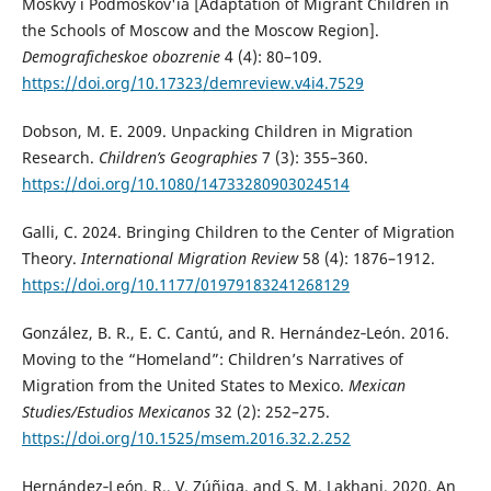
Moskvy i Podmoskov'ia [Adaptation of Migrant Children in
the Schools of Moscow and the Moscow Region].
Demograficheskoe obozrenie
4 (4): 80–109.
https://doi.org/10.17323/demreview.v4i4.7529
Dobson, M. E. 2009. Unpacking Children in Migration
Research.
Children’s Geographies
7 (3): 355–360.
https://doi.org/10.1080/14733280903024514
Galli, C. 2024. Bringing Children to the Center of Migration
Theory.
International Migration Review
58 (4): 1876–1912.
https://doi.org/10.1177/01979183241268129
González, B. R., E. C. Cantú, and R. Hernández‑León. 2016.
Moving to the “Homeland”: Children’s Narratives of
Migration from the United States to Mexico.
Mexican
Studies/Estudios Mexicanos
32 (2): 252–275.
https://doi.org/10.1525/msem.2016.32.2.252
Hernández‑León, R., V. Zúñiga, and S. M. Lakhani. 2020. An