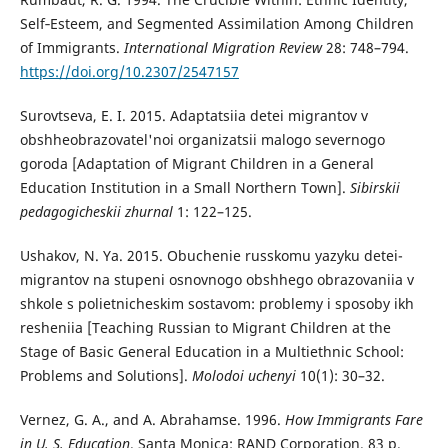
Self‑Esteem, and Segmented Assimilation Among Children
of Immigrants.
International Migration Review
28: 748–794.
https://doi.org/10.2307/2547157
Surovtseva, E. I. 2015. Adaptatsiia detei migrantov v
obshheobrazovatel'noi organizatsii malogo severnogo
goroda [Adaptation of Migrant Children in a General
Education Institution in a Small Northern Town].
Sibirskii
pedagogicheskii zhurnal
1: 122–125.
Ushakov, N. Ya. 2015. Obuchenie russkomu yazyku detei-
migrantov na stupeni osnovnogo obshhego obrazovaniia v
shkole s polietnicheskim sostavom: problemy i sposoby ikh
resheniia [Teaching Russian to Migrant Children at the
Stage of Basic General Education in a Multiethnic School:
Problems and Solutions].
Molodoi uchenyi
10(1): 30–32.
Vernez, G. A., and A. Abrahamse. 1996.
How Immigrants Fare
in U. S. Education
. Santa Monica: RAND Corporation. 83 p.