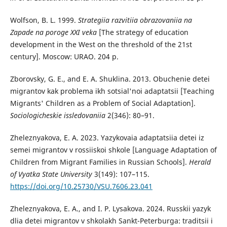
Wolfson, B. L. 1999.
Strategiia razvitiia obrazovaniia na
Zapade na poroge XXI veka
[The strategy of education
development in the West on the threshold of the 21st
century]. Moscow: URAO. 204 p.
Zborovsky, G. E., and E. A. Shuklina. 2013. Obuchenie detei
migrantov kak problema ikh sotsial'noi adaptatsii [Teaching
Migrants' Children as a Problem of Social Adaptation].
Sociologicheskie issledovani
i
a
2(346): 80–91.
Zheleznyakova, E. A. 2023. Yazykovaia adaptatsiia detei iz
semei migrantov v rossiiskoi shkole [Language Adaptation of
Children from Migrant Families in Russian Schools].
Herald
of Vyatka State University
3(149): 107–115.
https://doi.org/10.25730/VSU.7606.23.041
Zheleznyakova, E. A., and I. P. Lysakova. 2024. Russkii yazyk
dlia detei migrantov v shkolakh Sankt-Peterburga: traditsii i