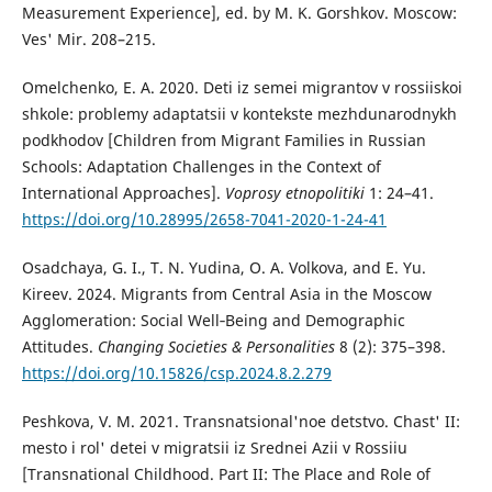
Measurement Experience], ed. by M. K. Gorshkov. Moscow:
Ves' Mir. 208–215.
Omelchenko, E. A. 2020. Deti iz semei migrantov v rossiiskoi
shkole: problemy adaptatsii v kontekste mezhdunarodnykh
podkhodov [Children from Migrant Families in Russian
Schools: Adaptation Challenges in the Context of
International Approaches].
Voprosy etnopolitiki
1: 24–41.
https://doi.org/10.28995/2658-7041-2020-1-24-41
Osadchaya, G. I., T. N. Yudina, O. A. Volkova, and E. Yu.
Kireev. 2024. Migrants from Central Asia in the Moscow
Agglomeration: Social Well‑Being and Demographic
Attitudes.
Changing Societies & Personalities
8 (2): 375–398.
https://doi.org/10.15826/csp.2024.8.2.279
Peshkova, V. M. 2021. Transnatsional'noe detstvo. Chast' II:
mesto i rol' detei v migratsii iz Srednei Azii v Rossiiu
[Transnational Childhood. Part II: The Place and Role of