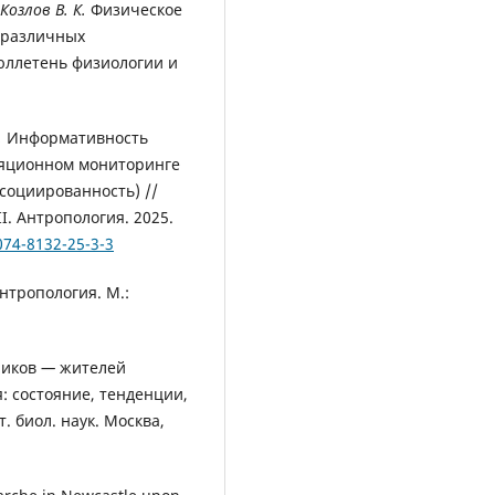
Козлов В. К.
Физическое
 различных
Бюллетень физиологии и
.
Информативность
ляционном мониторинге
ссоциированность) //
I. Антропология. 2025.
074-8132-25-3-3
нтропология. М.:
ников
—
жителей
: состояние, тенденции,
. биол. наук. Москва,