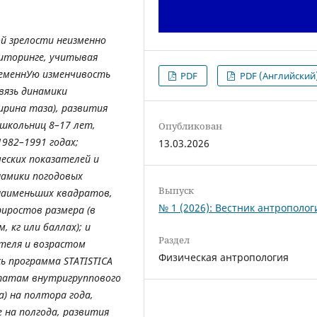
й зрелости неизменно
иторинге, учитывая
ременнУю изменчивость
PDF
PDF (Английский
вязь динамики
ирина таза), развития
 школьниц 8–17 лет,
Опубликован
982–1991 годах;
13.03.2026
еских показателей и
намики погодовых
Выпуск
наименьших квадратов,
№ 1 (2026): Вестник антрополог
иростов размера (в
, кг или баллах); и
Раздел
ателя и возрастом
Физическая антропология
ь программа STATISTICA
ьтатам внутригруппового
а) на полтора года,
 на полгода, развития