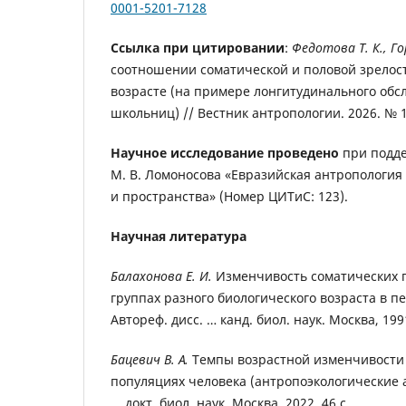
0001-5201-7128
Ссылка при цитировании
:
Федотова Т. К., Го
соотношении соматической и половой зрелос
возрасте (на примере лонгитудинального обс
школьниц) // Вестник антропологии. 2026. № 1.
Научное исследование проведено
при подде
М. В. Ломоносова «Евразийская антропология
и пространства» (Номер ЦИТиС: 123).
Научная литература
Балахонова Е. И.
Изменчивость соматических п
группах разного биологического возраста в 
Автореф. дисс. … канд. биол. наук. Москва, 1991
Бацевич В. А.
Темпы возрастной изменчивости 
популяциях человека (антропоэкологические а
... докт. биол. наук. Москва, 2022. 46 с.