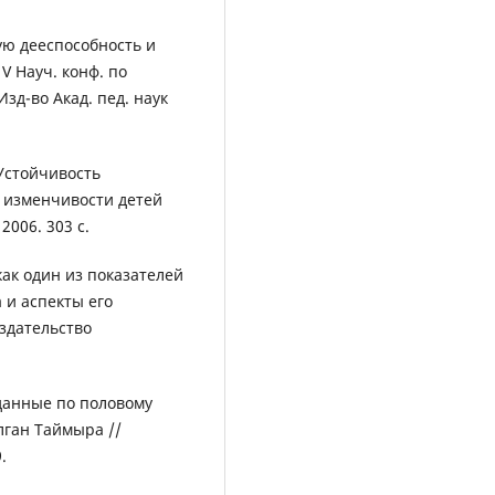
ю дееспособность и
V Науч. конф. по
зд-во Акад. пед. наук
стойчивость
 изменчивости детей
006. 303 с.
ак один из показателей
 и аспекты его
Издательство
анные по половому
лган Таймыра //
.