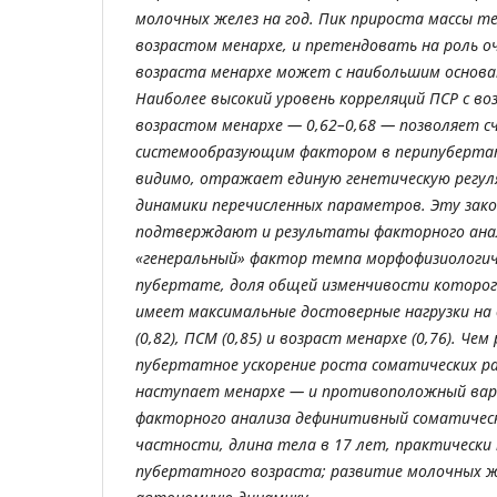
молочных желез
на год. Пик прироста массы т
возрастом менархе, и претендовать на роль о
возраста менархе может с наибольшим основа
Наиболее высокий уровень корреляций ПСР с во
возрастом менархе — 0,62
–
0,68 — позволяет 
системообразующим фактором в перипубертат
видимо, отражает единую генетическую регул
динамики перечисленных параметров. Эту зак
подтверждают и результаты факторного ана
«генеральный» фактор темпа морфофизиологич
пубертате, доля общей изменчивости которог
имеет максимальные достоверные нагрузки на в
(0,82), ПСМ (0,85) и возраст менархе (0,76). Ч
пубертатное ускорение роста соматических р
наступает менархе — и противоположный вар
факторного анализа дефинитивный соматическ
частности, длина тела в 17 лет, практически
пубертатного возраста; развитие молочных 