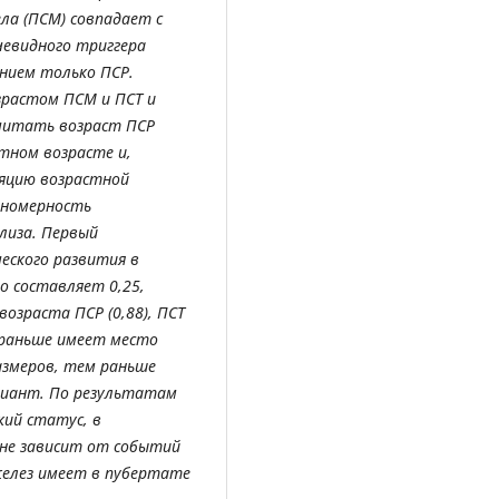
ела (ПСМ) совпадает с
чевидного триггера
нием только ПСР.
зрастом ПСМ и ПСТ и
считать возраст ПСР
ном возрасте и,
яцию возрастной
ономерность
лиза. Первый
еского развития в
о составляет 0,25,
озраста ПСР (0,88), ПСТ
ем раньше имеет место
азмеров, тем раньше
иант. По результатам
ий статус, в
 не зависит от событий
желез имеет в пубертате