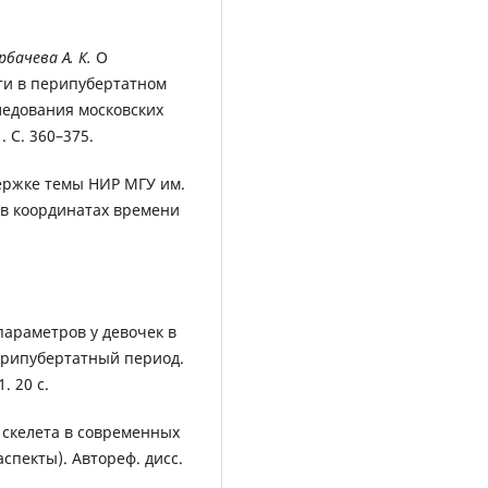
рбачева А. К.
О
ти в перипубертатном
ледования московских
 С. 360–375.
ржке темы НИР МГУ им.
 в координатах времени
араметров у девочек в
перипубертатный период.
. 20 с.
скелета в современных
спекты). Автореф. дисс.