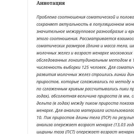
Аннотация
Проблема соотношения соматической и полово
сохраняет актуальность в популяционном мон
значительное межгрупповое разнообразие и в
этого соотношения. Рассматривается взаимос
соматических размеров (длина и масса тела, ш
молочных желез и возраст менархе московских
обследованных лонгитудинальным методом в 1
численность выборки 125 человек.
Для соматич
развития молочных желез строились линии ди
приростов, которые сглаживались по методу 
по сглаженным кривым рассчитывались пики пр
годах), абсолютная величина прироста (в мм, см
дельта (в годах) между пиком прироста показ
менархе. Для анализа материала использовалас
10. Пик приростов длины тела (ПСР) по резул
анализа опережает возраст менархе (13,03 год
ширины таза (ПСТ) опережает возраст менархе