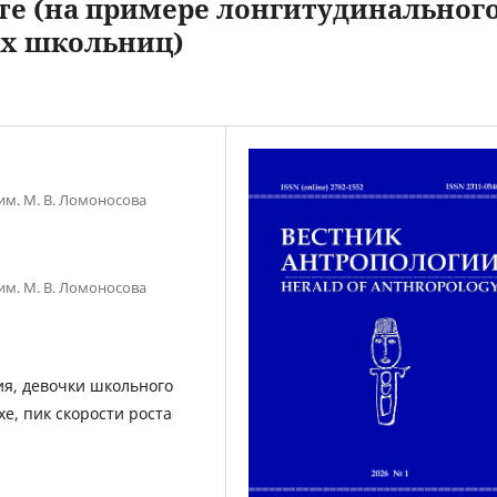
те (на примере лонгитудинальног
их школьниц)
им. М. В. Ломоносова
им. М. В. Ломоносова
ия, девочки школьного
хе, пик скорости роста