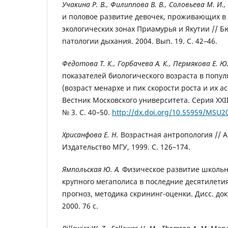
Учакина Р. В., Филиппова В. В., Соловьева М. И., 
и половое развитие девочек, проживающих в
экологических зонах Приамурья и Якутии // 
патологии дыхания. 2004. Вып. 19. C. 42–46.
Федотова Т. К., Горбачева А. К., Пермякова Е. Ю
показателей биологического возраста в попу
(возраст менархе и пик скорости роста и их а
Вестник Московского университета. Серия XXII
№ 3. С. 40–50.
http://dx.doi.org/10.55959/MSU2
Хрисанфова Е. Н.
Возрастная антропология // А
Издательство МГУ, 1999. С. 126–174.
Ямпольская Ю. А.
Физическое развитие школь
крупного мегаполиса в последние десятилетия
прогноз, методика скрининг-оценки. Дисс. докт
2000. 76 с.