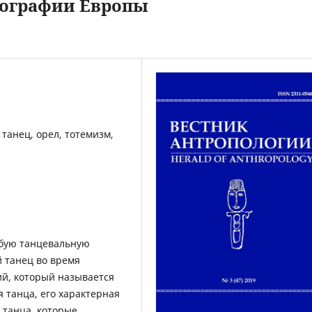
реографии Европы
 танец, орел, тотемизм,
обую танцевальную
 танец во время
й, который называется
 танца, его характерная
 танца, которые