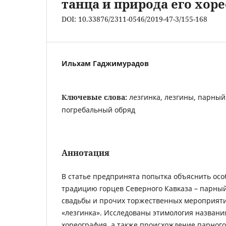
танца и природа его хо
DOI: 10.33876/2311-0546/2019-47-3/155-168
Ильхам Гаджимурадов
Ключевые слова:
лезгинка, лезгины, парный
погребальный обряд
Аннотация
В статье предпринята попытка объяснить ос
традицию горцев Северного Кавказа – парный
свадьбы и прочих торжественных мероприяти
«лезгинка». Исследованы этимология названия
хореография, а также происхождение парного