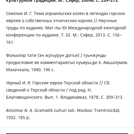
культурной традиции. М.: Сэфер, 2009в.
С. 259–273.
Семенов И. Г.
Тема израильских колен в легендах горских
евреев о собственных этнических корнях // Научные
труды по иудаике. Мат-лы XX Международной ежегодной
конференции по иудаике. Т. III. М.: Сэфер, 2013. С. 156–
161.
Фольклор тати (эн жугьурун догъи) / гуьнжунды
предисловие ве комментариегьо нуьвуьсди Х. Авшалумов.
Махачкала, 1940. 196 с.
Черный И. Я.
Горские евреи Терской области // Сб.
сведений о Терской области / под ред. Н.
Благовещенского. Вып. 1. Владикавказ, 1878. С. 309–313.
Anisimov N. A.
Gramatik zuhun tati. Maskov: Tsentroizdat,
1932. 185 p.