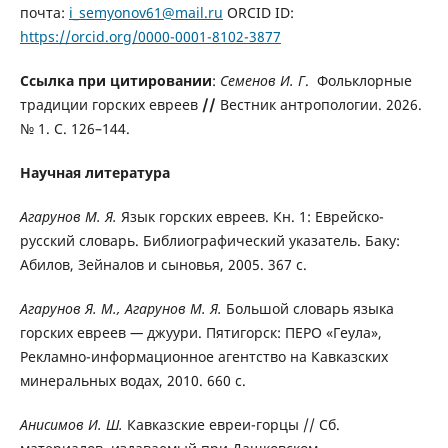
почта:
i_semyonov61@mail.ru
ORCID ID:
https://orcid.org/0000-0001-8102-3877
Ссылка при цитировании
:
Семенов И. Г
. Фольклорные
традиции горских евреев
//
Вестник антропологии. 2026.
№ 1. С. 126–144.
Научная литература
Агарунов М. Я.
Язык горских евреев. Кн. 1: Еврейско-
русский словарь. Библиографический указатель. Баку:
Абилов, Зейналов и сыновья, 2005. 367 с.
Агарунов Я. М., Агарунов М. Я.
Большой словарь языка
горских евреев
—
джуури. Пятигорск: ПЕРО «Геула»,
Рекламно-информационное агентство на Кавказских
минеральных водах, 2010. 660 с.
Анисимов И. Ш.
Кавказские евреи-горцы // Сб.