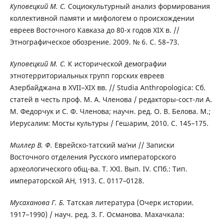
Куповецкий М. С.
Социокультурный анализ формирования
коллективной памяти и мифологем о происхождении
евреев Восточного Кавказа до 80-х годов XIX в. //
Этнографическое обозрение. 2009. № 6. С. 58–73.
Куповецкий М. С.
К исторической демографии
этнотерриториальных групп горских евреев
Азербайджана в XVII–XIX вв. // Studia Anthropologica: Сб.
статей в честь проф. М. А. Членова / редакторы-сост-ли А.
М. Федорчук и С. Ф. Членова; научн. ред. О. В. Белова. М.;
Иерусалим: Мосты культуры / Гешарим, 2010. С. 145–175.
Миллер В. Ф.
Еврейско-татский ма‛ни // Записки
Восточного отделения Русского императорского
археологического общ-ва. Т. XXI. Вып. IV. СПб.: Тип.
императорской АН, 1913. С. 0117–0128.
Мусаханова Г. Б.
Татская литература (Очерк истории.
1917–1990) / науч. ред. З. Г. Османова. Махачкала: