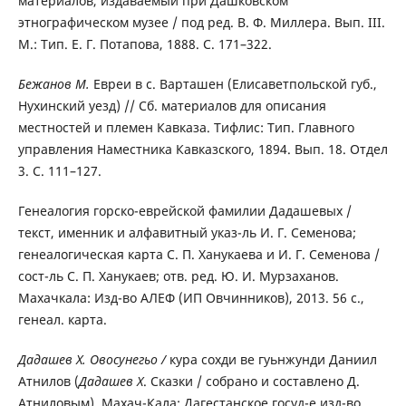
материалов, издаваемый при Дашковском
этнографическом музее / под ред. В. Ф. Миллера. Вып. III.
М.: Тип. Е. Г. Потапова, 1888. С. 171–322.
Бежанов М.
Евреи в с. Варташен (Елисаветпольской губ.,
Нухинский уезд) // Сб. материалов для описания
местностей и племен Кавказа. Тифлис: Тип. Главного
управления Наместника Кавказского, 1894. Вып. 18. Отдел
3. С. 111–127.
Генеалогия горско-еврейской фамилии Дадашевых /
текст, именник и алфавитный указ-ль И. Г. Семенова;
генеалогическая карта С. П. Ханукаева и И. Г. Семенова /
сост-ль С. П. Ханукаев; отв. ред. Ю. И. Мурзаханов.
Махачкала: Изд-во АЛЕФ (ИП Овчинников), 2013. 56 с.,
генеал. карта.
Дадашев Х.
Овосунегьо /
кура сохди ве гуьнжунди Даниил
Атнилов (
Дадашев Х
. Сказки / собрано и составлено Д.
Атниловым). Махач-Кала: Дагестанское госуд-е изд-во,