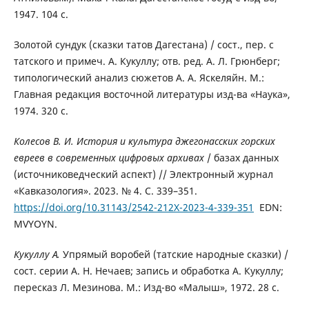
1947. 104 с.
Золотой сундук (сказки татов Дагестана) / сост., пер. с
татского и примеч. А. Кукуллу; отв. ред. А. Л. Грюнберг;
типологический анализ сюжетов А. А. Яскеляйн. М.:
Главная редакция восточной литературы изд-ва «Наука»,
1974. 320 с.
Колесов В. И.
История и культура джегонасских горских
евреев в современных цифровых архивах
/ базах данных
(источниковедческий аспект) // Электронный журнал
«Кавказология». 2023. № 4. С. 339–351.
https://doi.org/10.31143/2542-212X-2023-4-339-351
EDN:
MVYOYN.
Кукуллу А.
Упрямый воробей (татские народные сказки) /
сост. серии А. Н. Нечаев; запись и обработка А. Кукуллу;
пересказ Л. Мезинова. М.: Изд-во «Малыш», 1972. 28 с.