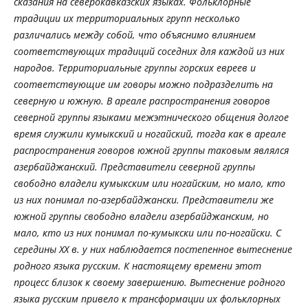
сказания на северокавказских языках. Фольклорные
традиции их территориальных групп несколько
различались между собой, что объяснимо влиянием
соответствующих традиций соседних для каждой из них
народов. Территориальные группы горских евреев и
соответствующие им говоры можно подразделить на
северную и южную. В ареале распространения говоров
северной группы языками межэтнического общения долгое
время служили кумыкский и ногайский, тогда как в ареале
распространения говоров южной группы таковым являлся
азербайджанский. Представители северной группы
свободно владели кумыкским или ногайским, но мало, кто
из них понимал по-азербайджански. Представители же
южной группы свободно владели азербайджанским, но
мало, кто из них понимал по-кумыкски или по-ногайски. С
середины XX в. у них наблюдается постепенное вытеснение
родного языка русским. К настоящему времени этот
процесс близок к своему завершению. Вытеснение родного
языка русским привело к трансформации их фольклорных