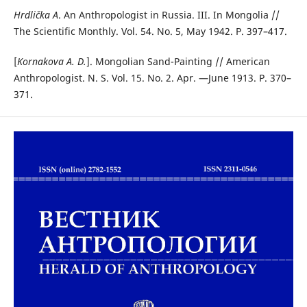
Hrdlička
A
. An Anthropologist in Russia. III. In Mongolia //
The Scientific Monthly. Vol. 54. No. 5, May 1942. P. 397–417.
[
Kornakova A. D.
]. Mongolian Sand-Painting // American
Anthropologist. N. S. Vol. 15. No. 2. Apr. —June 1913. P. 370–
371.