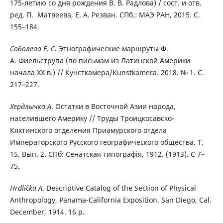
175-летию со дня рождения В. В. Радлова) / сост. и отв.
ред. П. Матвеева, Е. А. Резван. СПб.: МАЭ РАН, 2015. С.
155–184.
Соболева Е. С.
Этнографические маршруты Ф.
А. Фиельструпа (по письмам из Латинской Америки
начала XX в.) // Кунсткамера/Kunstkamera. 2018. № 1. С.
217–227.
Хердлычка А
. Остатки в Восточной Азии народа,
населившего Америку // Труды Троицкосавско-
Кяхтинского отделения Приамурского отдела
Императорского Русского географического общества. Т.
15. Вып. 2. СПб: Сенатская типографiя, 1912. (1913). С 7–
75.
Hrdlička
A
. Descriptive Catalog of the Section of Physical
Anthropology, Panama-California Exposition. San Diego, Cal.
December, 1914. 16 p.