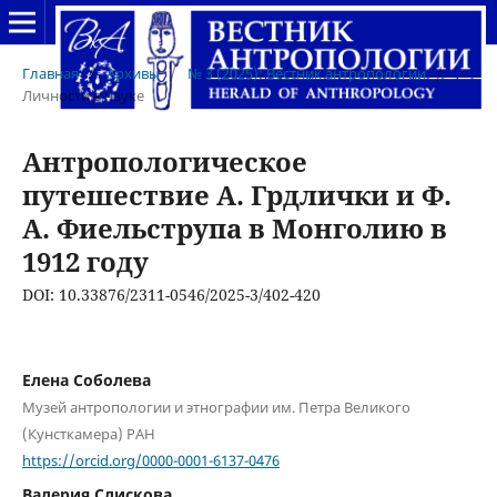
Главная
/
Архивы
/
№ 3 (2025): Вестник антропологии
/
Личности в науке
Антропологическое
путешествие А. Грдлички и Ф.
А. Фиельструпа в Монголию в
1912 году
DOI: 10.33876/2311-0546/2025-3/402-420
Елена Соболева
Музей антропологии и этнографии им. Петра Великого
(Кунсткамера) РАН
https://orcid.org/0000-0001-6137-0476
Валерия Слискова