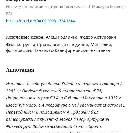
Институт этнологии и антропологии им. Н. Н. Миклухо-Маклая
РАН
https://orcid.org/0000-0003-1724-184X
Ключевые слова:
Алеш Грдличка, Федор Артурович
Фиельструп, антропология, экспедиция, Монголия,
фотографии, Панамско-Калифорнийская выставка
Аннотация
История экспедиции Алеша Грдлички, первого куратора (с
1903 г.) Отдела физической антропологии (DPA)
Национального музея США, в Сибирь и Монголию в 1912 г.
известна мало, в литературе о ней упоминается вскользь.
Переводчиком и помощником А. Грдлички был
петербургский студент-филолог Федор Артурович
Фиельструп. Задачей экспедиции было собрать