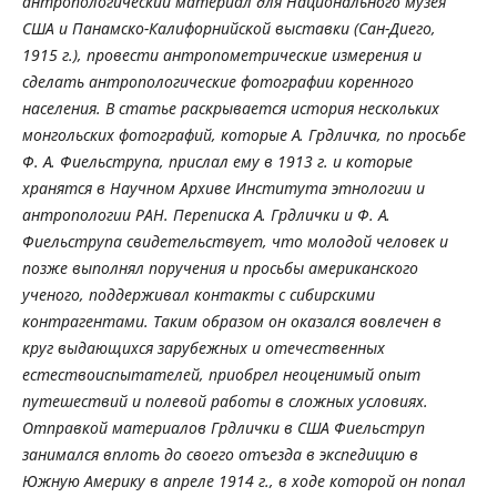
антропологический материал для Национального музея
США и Панамско-Калифорнийской выставки (Сан-Диего,
1915 г.), провести антропометрические измерения и
сделать антропологические фотографии коренного
населения. В статье раскрывается история нескольких
монгольских фотографий, которые А. Грдличка, по просьбе
Ф. А. Фиельструпа, прислал ему в 1913 г. и которые
хранятся в Научном Архиве Института этнологии и
антропологии РАН. Переписка А. Грдлички и Ф. А.
Фиельструпа свидетельствует, что молодой человек и
позже выполнял поручения и просьбы американского
ученого, поддерживал контакты с сибирскими
контрагентами. Таким образом он оказался вовлечен в
круг выдающихся зарубежных и отечественных
естествоиспытателей, приобрел неоценимый опыт
путешествий и полевой работы в сложных условиях.
Отправкой материалов Грдлички в США Фиельструп
занимался вплоть до своего отъезда в экспедицию в
Южную Америку в апреле 1914 г., в ходе которой он попал