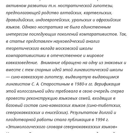
активном развитии т.н. ностратической гипотезы,
предполагающей родство алтайских, картвельских,
дравидийских, индоевропейских, уральских и афразийских
языков. Однако ностратика не была единственным
интересом последующих поколений компаративистов. Так,
в статье представлен науковедческий анализ
теоретического вклада московской школы
компаративистики в отечественное и мировое
кавказоведение. Внимание обращено на одну из знаковых и
вместе с тем спорных идей этой лингвистической школы
— сино-кавказскую гипотезу, выдвинутую выдающимся
лингвистом С. А. Старостиным в 1980-х гг. Верификация
этой колоссальной идеи требовала в свою очередь сперва
провести реконструкцию языковых семей, входящих в
базовый состав сино-кавказских языков (сино-тибетских,
северокавказских и енисейских). Результатом долгой и
плодотворной работы стала публикация в 1994 г.
«Этимологического словаря севернокавказских языков»