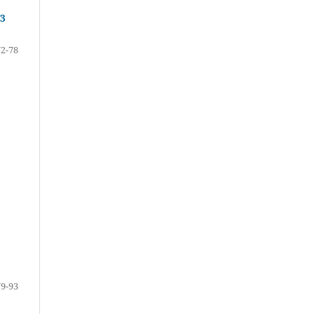
3
72-78
79-93