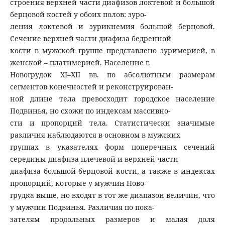
строения верхней части диафизов локтевой и большой
берцовой костей у обоих полов: эуро-
ления локтевой и эурикнемия большой берцовой.
Сечение верхней части диафиза бедренной
кости в мужской группе представлено эуримерией, в
женской – платимерией. Население г.
Новогрудок XI–XII вв. по абсолютным размерам
сегментов конечностей и реконструирован-
ной длине тела превосходит городское население
Подвинья, но схожи по индексам массивно-
сти и пропорций тела. Статистически значимые
различия наблюдаются в основном в мужских
группах в указателях форм поперечных сечений
середины диафиза плечевой и верхней части
диафиза большой берцовой кости, а также в индексах
пропорций, которые у мужчин Ново-
грудка выше, но входят в тот же диапазон величин, что
у мужчин Подвинья. Различия по пока-
зателям продольных размеров и малая доля