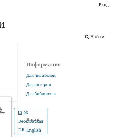
Вход
И
Найти
Информация
Для читателей
Для авторов
Для библиотек
06 -
Язык
Веселовская
Е.В.
English