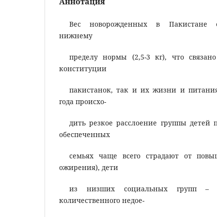
Аннотация
Вес новорожденных в Пакистане о
нижнему
пределу нормы (2,5-3 кг), что связан
конституции
пакистанок, так и их жизни и питания.
года происхо-
дить резкое расслоение группы детей п
обеспеченных
семьях чаще всего страдают от повы
ожирения), дети
из низших социальных групп – 
количественного недое-