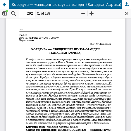
Корэдуга — «священные шуты» манден (Западная Африка)