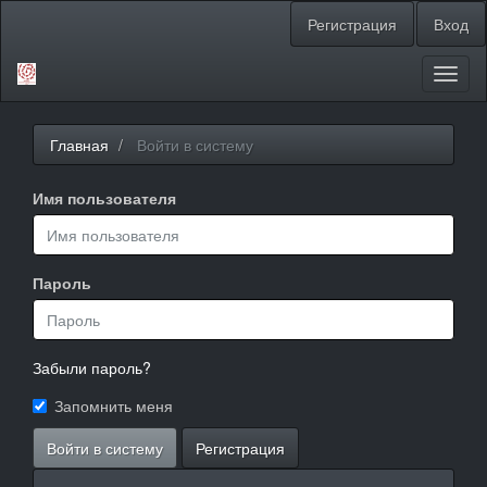
Главная
Регистрация
Вход
навигационная
панель
Основное
Toggl
содержимое
naviga
Боковая
панель
Главная
Войти в систему
Имя пользователя
Пароль
Забыли пароль?
Запомнить меня
Войти в систему
Регистрация