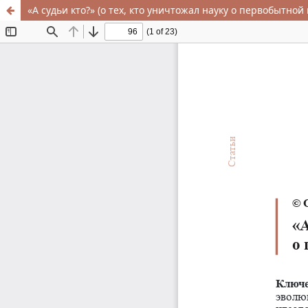
«А судьи кто?» (о тех, кто уничтожал науку о первобытной 