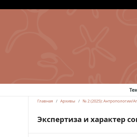
Те
Главная
/
Архивы
/
№ 2 (2025): Антропологии/A
Экспертиза и характер с