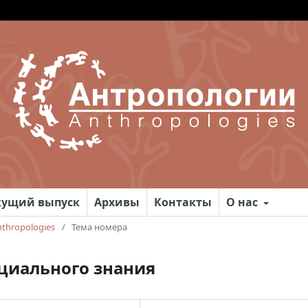
кущий выпуск
Архивы
Контакты
О нас
nthropologies
/
Тема номера
оциального знания