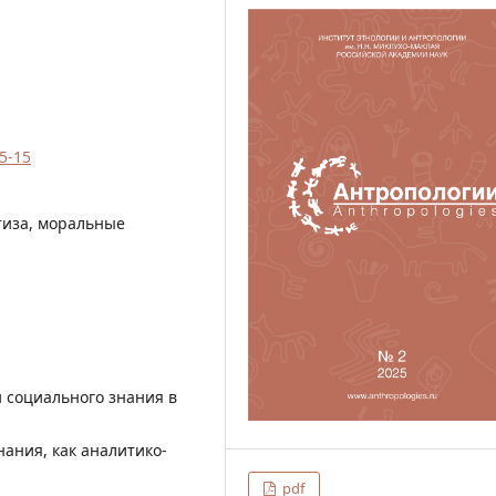
/5-15
тиза, моральные
 социального знания в
нания, как аналитико-
pdf